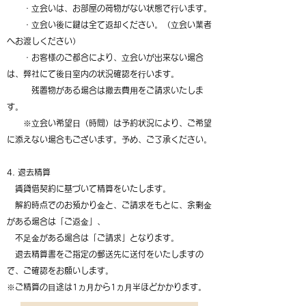
・⽴会いは、お部屋の荷物がない状態で⾏います。
・⽴会い後に鍵は全て返却ください。（⽴会い業者
へお渡しください）
・お客様のご都合により、⽴会いが出来ない場合
は、弊社にて後⽇室内の状況確認を⾏います。
残置物がある場合は撤去費⽤をご請求いたしま
す。
※⽴会い希望⽇（時間）は予約状況により、ご希望
に添えない場合もございます。予め、ご了承ください。
4. 退去精算
賃貸借契約に基づいて精算をいたします。
解約時点でのお預かり⾦と、ご請求をもとに、余剰⾦
がある場合は「ご返⾦」、
不⾜⾦がある場合は「ご請求」となります。
退去精算書をご指定の郵送先に送付をいたしますの
で、ご確認をお願いします。
※ご精算の⽬途は1ヵ⽉から1ヵ⽉半ほどかかります。