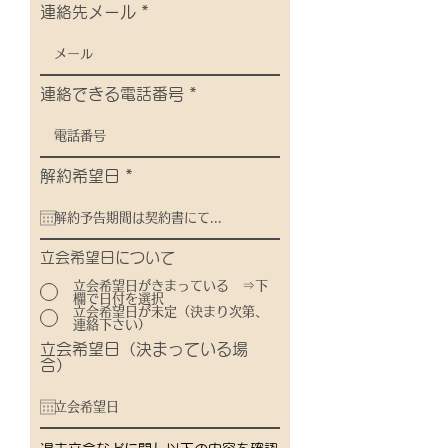
連絡先メール
連絡できる電話番号
r
解約希望日
*
e
q
u
i
r
立会希望日について
e
立会希望日がきまっている ⇒下
d
欄で日付を選択
立会希望日が未定（決まり次第、
連絡下さい）
立会希望日（決まっている場
合）