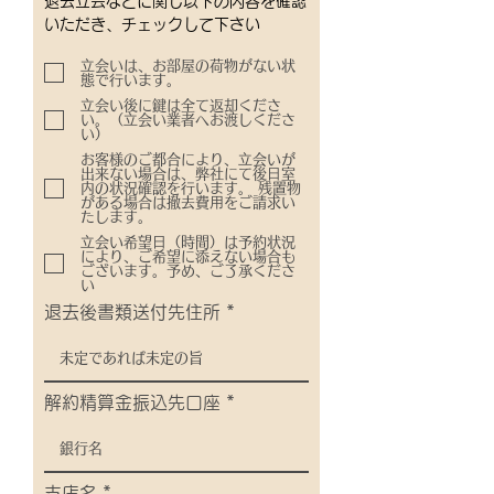
退去立会などに関し以下の内容を確認
いただき、チェックして下さい
⽴会いは、お部屋の荷物がない状
態で⾏います。
⽴会い後に鍵は全て返却くださ
い。（⽴会い業者へお渡しくださ
い）
お客様のご都合により、⽴会いが
出来ない場合は、弊社にて後⽇室
内の状況確認を⾏います。 残置物
がある場合は撤去費⽤をご請求い
たします。
⽴会い希望⽇（時間）は予約状況
により、ご希望に添えない場合も
ございます。予め、ご了承くださ
い
退去後書類送付先住所
解約精算金振込先口座
支店名