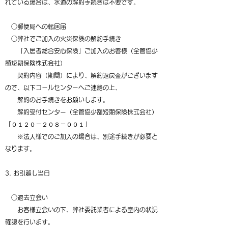
れている場合は、水道の解約手続きは不要です。
○郵便局への転居届
○弊社でご加入の火災保険の解約手続き
「入居者総合安心保険」ご加入のお客様（全管協少
額短期保険株式会社）
契約内容（期間）により、解約返戻⾦がございます
ので、以下コールセンターへご連絡の上、
解約のお手続きをお願いします。
解約受付センター（全管協少額短期保険株式会社）
「０１２０－２０８－００１」
※法⼈様でのご加⼊の場合は、別途手続きが必要と
なります。
3. お引越し当日
○退去立会い
お客様立会いの下、弊社委託業者による室内の状況
確認を行います。