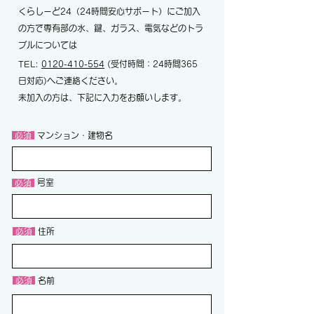
くらしーど24（24時間安心サポート）にご加入
の方で専有部の水、鍵、ガラス、電気などのトラ
ブルについては
TEL:
0120-410-554
(受付時間：24時間365
日対応)へご連絡ください。
未加入の方は、下記に入力をお願いします。
​ 必須
​マンション・建物名
​号室
​ 必須
​ 必須
​住所
​ 必須
​名前